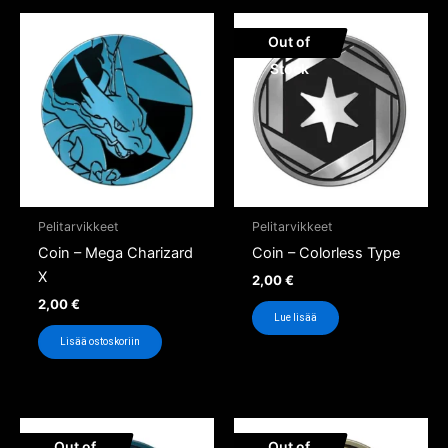
Out of
Stock
Pelitarvikkeet
Pelitarvikkeet
Coin – Mega Charizard
Coin – Colorless Type
X
2,00
€
2,00
€
Lue lisää
Lisää ostoskoriin
Out of
Out of