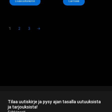
Lisää ostoskoriin
Lue lisää
1
2
3
→
Tilaa uutiskirje ja pysy ajan tasalla uutuuksista
ja tarjouksista!
Sähköposti