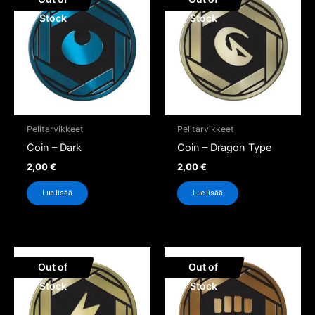
Stock
Stock
Pelitarvikkeet
Pelitarvikkeet
Coin – Dark
Coin – Dragon Type
2,00
€
2,00
€
Lue lisää
Lue lisää
Out of
Out of
Stock
Stock