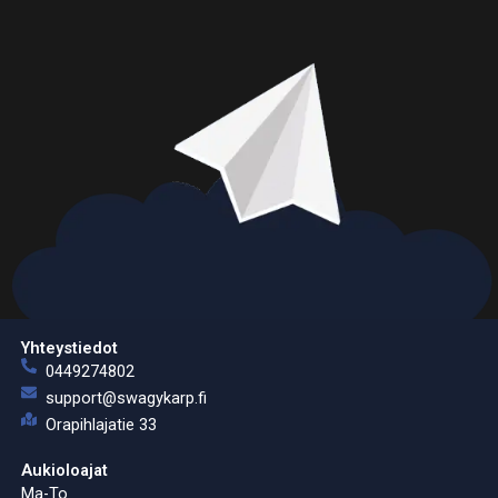
Yhteystiedot
0449274802
support@swagykarp.fi
Orapihlajatie 33
Aukioloajat
Ma-To