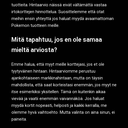
tuotteita. Hintaarvio näissä eivät vältämättä vastaa
irtokorttejen hinnottelua. Suosittelemme että otat
meihin ensin yhteyttä jos haluat myydä avaamattoman
Pokemon tuotteen meille.
Mitä tapahtuu, jos en ole samaa
mieltä arviosta?
Emme halua, että myyt meille korttejasi, jos et ole
tyytyväinen hintaan. Hintaarviomme perustuu
ajankohtaiseen markkinahintaan, mutta on täysin
mahdollista, että saat korteistasi enemmän, jos myyt ne
itse esimerkiksi yksitellen. Tämä on kuitenkin aikaa
vievää ja vaatii enemmän vaivannäköä. Jos haluat
myydä kortit nopeasti, helposti ja kaikki kerralla, me
olemme hyvä vaihtoehto. Mutta valinta on aina sinun, ei
paineita.