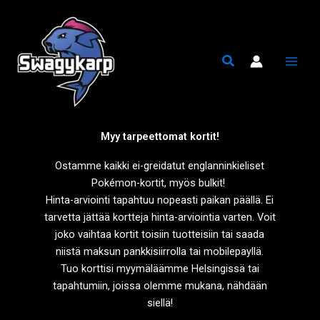
Siirry
sisältöön
Myy tarpeettomat kortit!
Ostamme kaikki ei-greidatut englanninkieliset
Pokémon-kortit, myös bulkit!
Hinta-arviointi tapahtuu nopeasti paikan päällä. Ei
tarvetta jättää kortteja hinta-arviointia varten. Voit
joko vaihtaa kortit toisiin tuotteisiin tai saada
niistä maksun pankkisiirrolla tai mobilepayllä.
Tuo korttisi myymäläämme Helsingissä tai
tapahtumiin, joissa olemme mukana, nähdään
siellä!