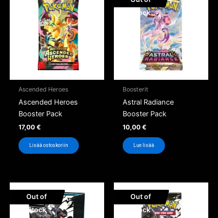
Stock
Ascended Heroes
Boosterit
Ascended Heroes
Astral Radiance
Booster Pack
Booster Pack
17,00
€
10,00
€
Lisää ostoskoriin
Lue lisää
Out of
Out of
Stock
Stock