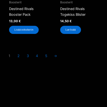
Boosterit
Boosterit
Destined Rivals
Destined Rivals
Booster Pack
Togekiss Blister
13,00
€
14,50
€
Lisää ostoskoriin
Lue lisää
1
2
3
4
5
→