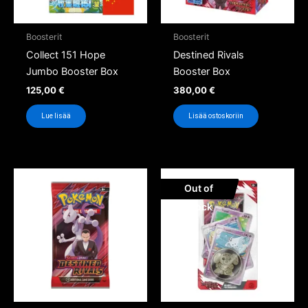
Boosterit
Boosterit
Collect 151 Hope
Destined Rivals
Jumbo Booster Box
Booster Box
125,00
€
380,00
€
Lue lisää
Lisää ostoskoriin
Out of
Stock