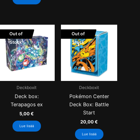
Out of
Out of
Stock
Stock
Deckboxit
Deckboxit
Deck box:
Pokémon Center
Terapagos ex
Deck Box: Battle
Start
5,00
€
20,00
€
Lue lisää
Lue lisää