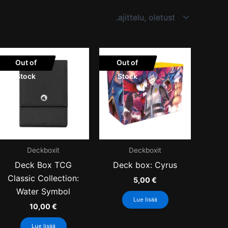
Out of
Out of
Stock
Stock
Deckboxit
Deckboxit
Deck Box TCG
Deck box: Cyrus
Classic Collection:
5,00
€
Water Symbol
Lue lisää
10,00
€
Lue lisää