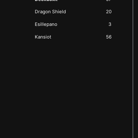
Dragon Shield
20
Esillepano
3
Kansiot
56
Korttisuojat
10
Kuvalliset Sleevit
80
Pelaajan Oppaat
19
more
(
3
)
Pokemon Tuotteet
203
SM Tournament
3