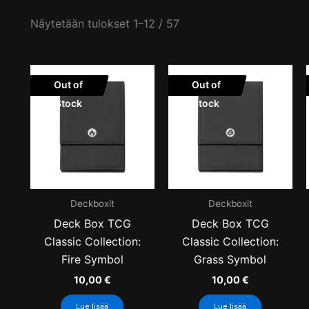
Näytetään tulokset 1–12 / 57
Out of
Out of
Stock
Stock
Deckboxit
Deckboxit
Deck Box TCG
Deck Box TCG
Classic Collection:
Classic Collection:
Fire Symbol
Grass Symbol
10,00
€
10,00
€
Lue lisää
Lue lisää