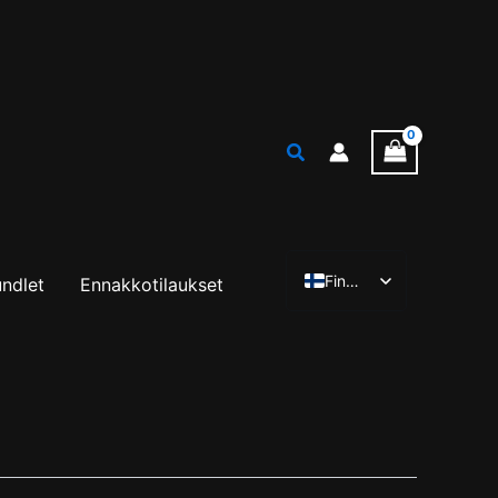
Finnish
undlet
Ennakkotilaukset
English