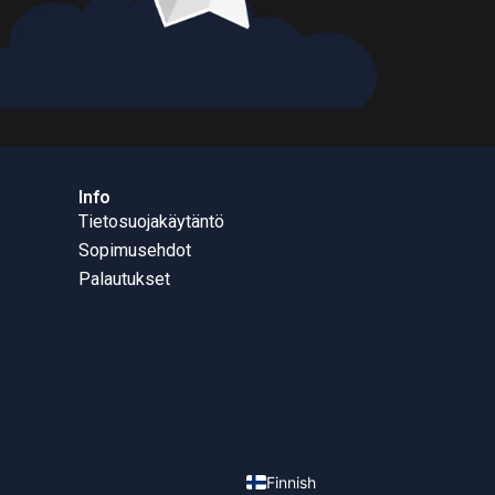
Info
Tietosuojakäytäntö
Sopimusehdot
Palautukset
English
Finnish