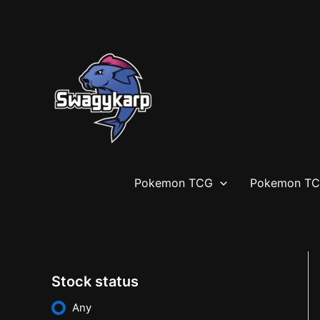
Siirry
sisältöön
Pokemon TCG
Pokemon TCG
Stock status
Any