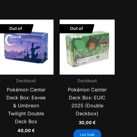
Out of
Out of
Stock
Stock
Deckboxit
Deckboxit
Pokémon Center
Pokémon Center
Deck Box: Eevee
Deck Box: EUIC
& Umbreon
2025 (Double
Twilight Double
Deckbox)
Deck Box
30,00
€
40,00
€
Lue lisää