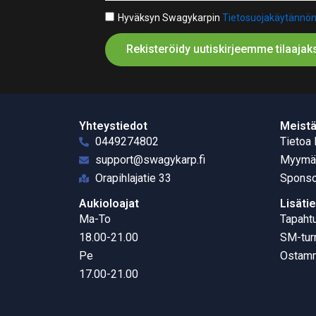
Hyväksyn Swagykarpin
Tietosuojakäytännö
Rekisteröidy uutiskirjeemme tilaajaks
Yhteystiedot
Meist
0449274802
Tietoa
support@swagykarp.fi
Myymä
Orapihlajatie 33
Sponso
Aukioloajat
Lisäti
Ma-To
Tapaht
18.00-21.00
SM-tur
Pe
Ostamm
17.00-21.00