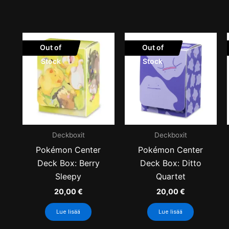
Out of
Out of
Stock
Stock
Deckboxit
Deckboxit
Pokémon Center
Pokémon Center
Deck Box: Berry
Deck Box: Ditto
Sleepy
Quartet
20,00
€
20,00
€
Lue lisää
Lue lisää