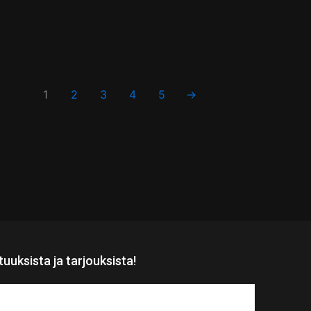
1
2
3
4
5
→
utuuksista ja tarjouksista!