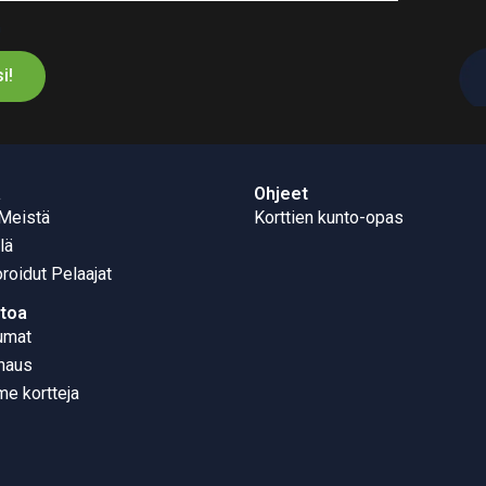
n
i!
ä
Ohjeet
 Meistä
Korttien kunto-opas
lä
roidut Pelaajat
etoa
umat
naus
e kortteja