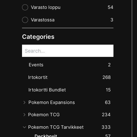
Varasto loppu
54
Varastossa
3
Categories
Events
2
Irtokortit
268
Irtokortti Bundlet
15
Pokemon Expansions
63
Pokemon TCG
234
Pokemon TCG Tarvikkeet
333
Deckboxit
57