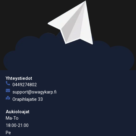
Yhteystiedot
0449274802
support@swagykarp.fi
Orapihlajatie 33
Aukioloajat
Ma-To
18.00-21.00
Pe