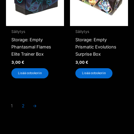
Säilytys
Säilytys
Storage: Empty
Storage: Empty
Phantasmal Flames
Prismatic Evolutions
Elite Trainer Box
Surprise Box
3,00
€
3,00
€
Lisää ostoskoriin
Lisää ostoskoriin
1
2
→