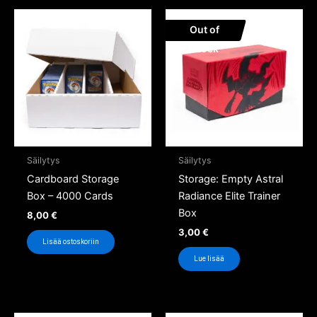
Out of
Stock
Säilytys
Säilytys
Cardboard Storage
Storage: Empty Astral
Box – 4000 Cards
Radiance Elite Trainer
Box
8,00
€
3,00
€
Lisää ostoskoriin
Lue lisää