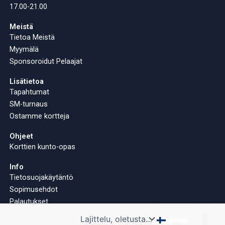
17.00-21.00
Meistä
Tietoa Meistä
Myymälä
Sponsoroidut Pelaajat
Lisätietoa
Tapahtumat
SM-turnaus
Ostamme kortteja
Ohjeet
Korttien kunto-opas
Info
Tietosuojakäytäntö
Sopimusehdot
Palautukset
English
Finnish