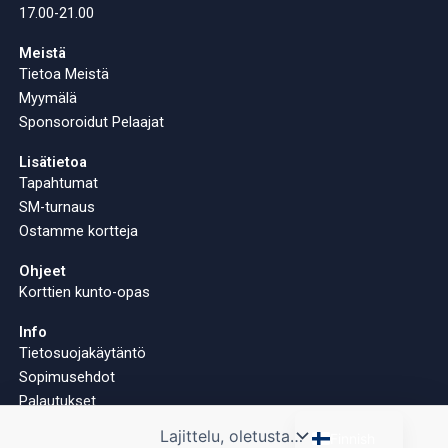
17.00-21.00
Meistä
Tietoa Meistä
Myymälä
Sponsoroidut Pelaajat
Lisätietoa
Tapahtumat
SM-turnaus
Ostamme kortteja
Ohjeet
Korttien kunto-opas
Info
Tietosuojakäytäntö
Sopimusehdot
Palautukset
English
Finnish