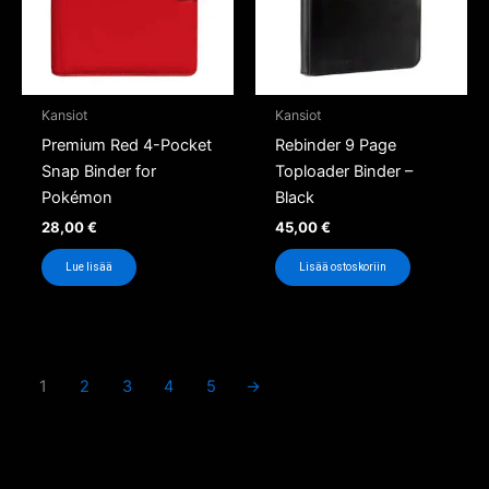
Kansiot
Kansiot
Premium Red 4-Pocket
Rebinder 9 Page
Snap Binder for
Toploader Binder –
Pokémon
Black
28,00
€
45,00
€
Lue lisää
Lisää ostoskoriin
1
2
3
4
5
→