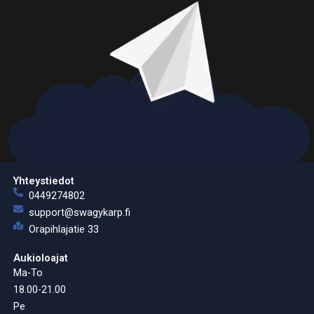
Yhteystiedot
0449274802
support@swagykarp.fi
Orapihlajatie 33
Aukioloajat
Ma-To
18.00-21.00
Pe