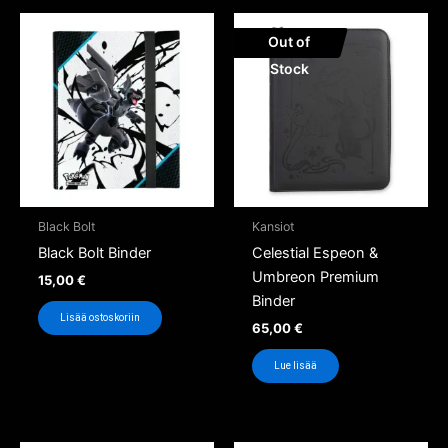
Out of
Stock
Black Bolt
Kansiot
Black Bolt Binder
Celestial Espeon &
Umbreon Premium
15,00
€
Binder
Lisää ostoskoriin
65,00
€
Lue lisää