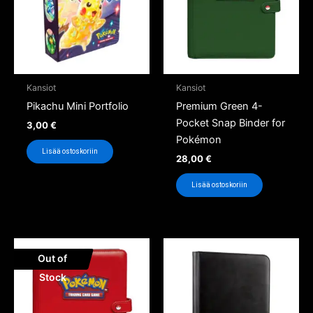
Kansiot
Kansiot
Pikachu Mini Portfolio
Premium Green 4-
Pocket Snap Binder for
3,00
€
Pokémon
Lisää ostoskoriin
28,00
€
Lisää ostoskoriin
Out of
Stock